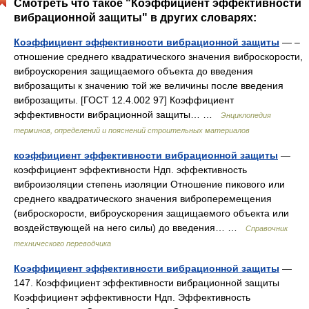
Смотреть что такое "Коэффициент эффективности
вибрационной защиты" в других словарях:
Коэффициент эффективности вибрационной защиты
— –
отношение среднего квадратического значения виброскорости,
виброускорения защищаемого объекта до введения
виброзащиты к значению той же величины после введения
виброзащиты. [ГОСТ 12.4.002 97] Коэффициент
эффективности вибрационной защиты… …
Энциклопедия
терминов, определений и пояснений строительных материалов
коэффициент эффективности вибрационной защиты
—
коэффициент эффективности Ндп. эффективность
виброизоляции степень изоляции Отношение пикового или
среднего квадратического значения виброперемещения
(виброскорости, виброускорения защищаемого объекта или
воздействующей на него силы) до введения… …
Справочник
технического переводчика
Коэффициент эффективности вибрационной защиты
—
147. Коэффициент эффективности вибрационной защиты
Коэффициент эффективности Ндп. Эффективность