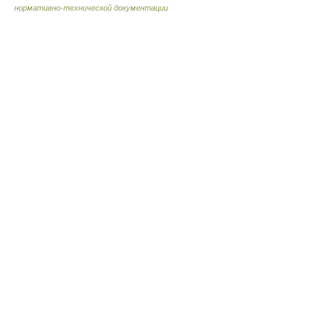
нормативно-технической документации