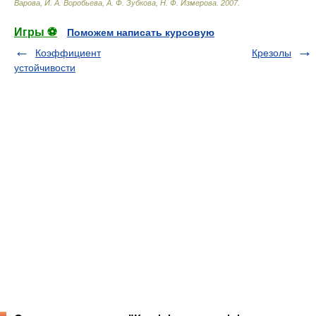
Варова, И. А. Воробьева, А. Ф. Зубкова, Н. Ф. Измерова
.
2007
.
Игры ⚽
Поможем написать курсовую
Коэффициент
Крезолы
устойчивости