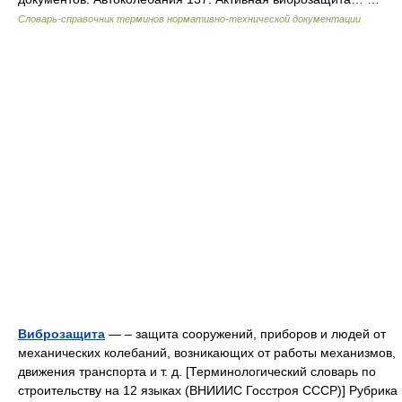
Словарь-справочник терминов нормативно-технической документации
Виброзащита
— – защита сооружений, приборов и людей от
механических колебаний, возникающих от работы механизмов,
движения транспорта и т. д. [Терминологический словарь по
строительству на 12 языках (ВНИИИС Госстроя СССР)] Рубрика